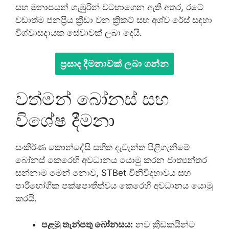
සහ මනාපයන් ගැඹුරින් වටහාගෙන ඇති අතර, රටේ
වඩාත්ම ජනප්‍රිය ක්‍රීඩා වන ක්‍රිකට් සහ අශ්ව රේස් සඳහා
විශ්වාසදායක සේවාවක් ලබා දෙයි.
ප්‍රසාද දීමනාවක් ලබා ගන්න
වත්මන් බෝනස් සහ
විශේෂ දීමනා
සංකීර්ණ කොන්දේසි සහිත දැවැන්ත පිළිගැනීමේ
බෝනස් කෙරෙහි අවධානය යොමු කරන ජාත්‍යන්තර
සන්නාම මෙන් නොව, STBet විනිවිදභාවය සහ
පාරිභෝගික පක්ෂපාතීත්වය කෙරෙහි අවධානය යොමු
කරයි.
පළමු
තැන්පතු
බෝනසය:
නව ක්‍රීඩකයින්ට