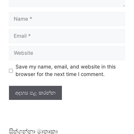
Name
Email
Website
Save my name, email, and website in this
browser for the next time I comment.
සිත්ගන්නා මාතෘකා